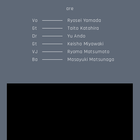
are
Vo
Ryosei Yamada
Gt
Taito Katahira
Dr
Yu Ando
Gt
Keisho Miyawaki
VJ
Ryoma Matsumoto
Ba
Masayuki Matsunaga